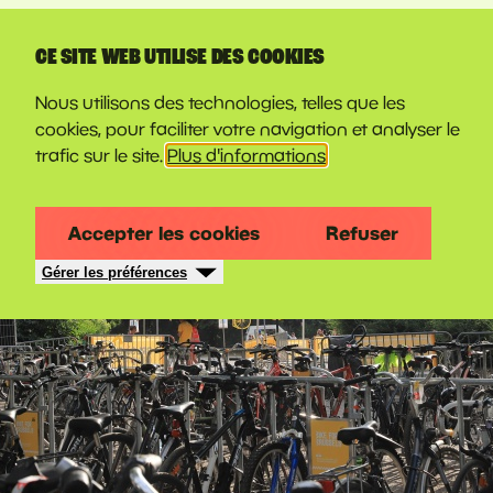
LINE-UP
CE SITE WEB UTILISE DES COOKIES
PRATIQUE
Nous utilisons des technologies, telles que les
cookies, pour faciliter votre navigation et analyser le
trafic sur le site.
Plus d'informations
Accepter les cookies
Refuser
Gérer les préférences