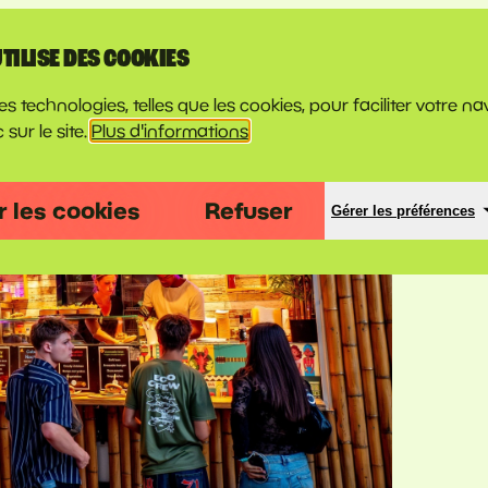
UTILISE DES COOKIES
s technologies, telles que les cookies, pour faciliter votre na
 sur le site.
Plus d'informations
 les cookies
Refuser
Gérer les préférences