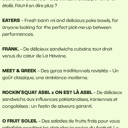
étoilé. Faut-il en dire plus ?
EATERS
– Fresh banh mi and delicious poke bowls, for
anyone looking for the perfect pick-me-up between
performances.
FRANK.
– De délicieux sandwichs cubains tout droit
venus du cœur de La Havane.
MEET & GREEK
– Des gyros traditionnels revisités – Un
goût classique, une ambiance moderne.
ROCKIN’SQUAT ASBL x ON EST LÀ ASBL
– De délicieux
sandwichs aux influences pakistanaises, iraniennes et
congolaises : un festin de saveurs garanti.
O FRUIT SOLEIL
–
Des salades de fruits frais pour vous
rafraîchir pendant les chaudes journées du festival. Le