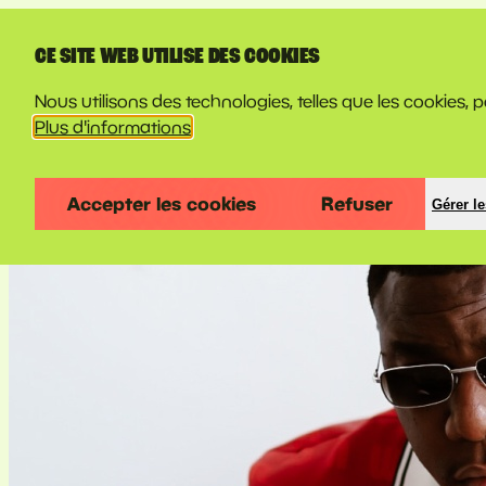
LINE-UP
CE SITE WEB UTILISE DES COOKIES
Nous utilisons des technologies, telles que les cookies, pou
Plus d'informations
Accepter les cookies
Refuser
Gérer l