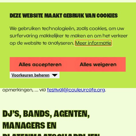
LINE-UP
DEZE WEBSITE MAAKT GEBRUIK VAN COOKIES
CONTACT
We gebruiken technologieën, zoals cookies, om uw
surfervaring makkelijker te maken en om het verkeer
op de website te analyseren.
Meer informatie
VRAGEN OF MEER INFORMATIE
GEWENST?
Alles accepteren
Alles weigeren
Voorkeuren beheren
Vertel ons jouw ontdekkingen, suggesties, ideeën,
opmerkingen, … via
festival@couleurcafe.org
.
DJ’S, BANDS, AGENTEN,
MANAGERS EN