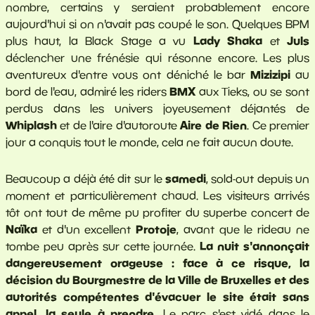
nombre, certains y seraient probablement encore
aujourd'hui si on n'avait pas coupé le son. Quelques BPM
Lady Shaka
Juls
plus haut, la Black Stage a vu
et
déclencher une frénésie qui résonne encore. Les plus
Mizizipi
aventureux d'entre vous ont déniché le bar
au
BMX
bord de l'eau, admiré les riders
aux Tieks, ou se sont
perdus dans les univers joyeusement déjantés de
Whiplash
Aire de Rien
et de l'aire d'autoroute
. Ce premier
jour a conquis tout le monde, cela ne fait aucun doute.
samedi
Beaucoup a déjà été dit sur le
, sold-out depuis un
moment et particulièrement chaud. Les visiteurs arrivés
tôt ont tout de même pu profiter du superbe concert de
Naïka
Protoje
et d'un excellent
, avant que le rideau ne
La nuit s'annonçait
tombe peu après sur cette journée.
dangereusement orageuse : face à ce risque, la
décision du Bourgmestre de la Ville de Bruxelles et des
autorités compétentes d'évacuer le site était sans
appel, la seule à prendre.
Le parc s'est vidé dans le