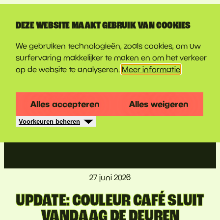
LINE-UP
DEZE WEBSITE MAAKT GEBRUIK VAN COOKIES
We gebruiken technologieën, zoals cookies, om uw
surfervaring makkelijker te maken en om het verkeer
op de website te analyseren.
Meer informatie
Alles accepteren
Alles weigeren
Voorkeuren beheren
27 juni 2026
UPDATE: COULEUR CAFÉ SLUIT
VANDAAG DE DEUREN